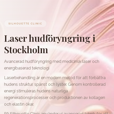
SILHOUETTE CLINIC
Laser hudföryngring i
Stockholm
Avancerad hudföryngring med medicinsk laser och
energibaserad teknologi
Laserbehandling är en modern metod för att förbättra
hudens struktur, spänst och lyster. Genom kontrollerad
energi stimuleras hudens naturliga
regenerationsprocesser och produktionen av kollagen
och elastin ökar.
På Silhouette Clinic använder vi avancerad teknik för att