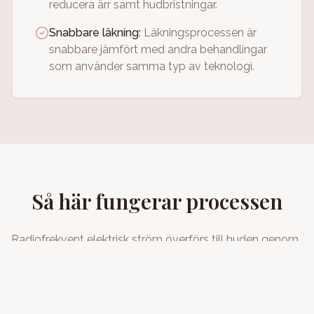
reducera ärr samt hudbristningar.
Snabbare läkning
:
Läkningsprocessen är
snabbare jämfört med andra behandlingar
som använder samma typ av teknologi.
Så här fungerar processen
Radiofrekvent elektrisk ström överförs till huden genom
små nålar. Energin tränger ner i huden och omvandlas till
värme som skapar en kontrollerad skada genom att
förånga vävnad längs nålarna. De skadade
hudområdena stramas åt under läkningen.