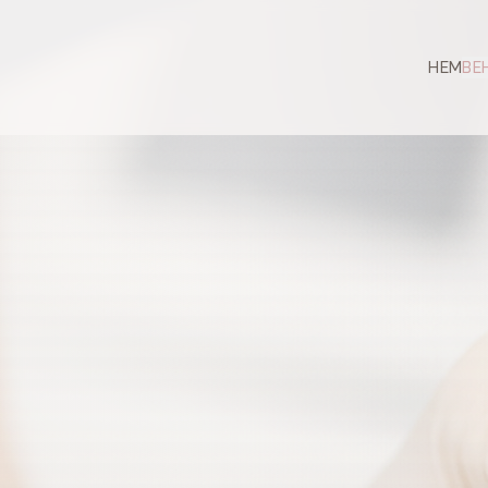
HEM
BE