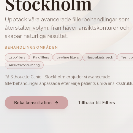
Stockholm
Upptäck våra avancerade fillerbehandlingar som
återställer volym, framhäver ansiktskonturer och
skapar naturliga resultat.
BEHANDLINGSOMRÅDEN
Läppfillers
Kindfillers
Jawline fillers
Nasolabiala veck
Tear tr
Ansiktskonturering
På Silhouette Clinic i Stockholm erbjuder vi avancerade
fillerbehandlingar anpassade efter varje patients unika ansiktsstruktu
Boka konsultation
Tillbaka till Fillers