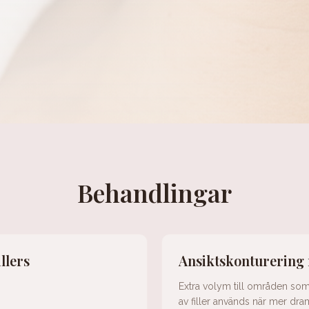
Behandlingar
llers
Ansiktskonturering 
Extra volym till områden som 
av filler används när mer dram