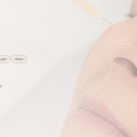
ough
Haka
r.