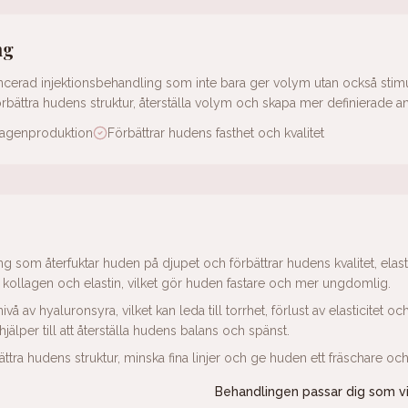
ng
ncerad injektionsbehandling som inte bara ger volym utan också sti
förbättra hudens struktur, återställa volym och skapa mer definierade an
llagenproduktion
Förbättrar hudens fasthet och kvalitet
 som återfuktar huden på djupet och förbättrar hudens kvalitet, elast
kollagen och elastin, vilket gör huden fastare och mer ungdomlig.
 av hyaluronsyra, vilket kan leda till torrhet, förlust av elasticitet o
hjälper till att återställa hudens balans och spänst.
ttra hudens struktur, minska fina linjer och ge huden ett fräschare oc
Behandlingen passar dig som vil