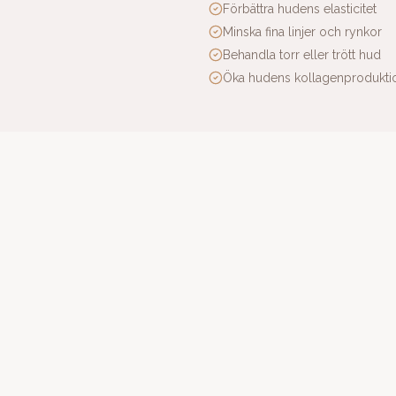
Förbättra hudens elasticitet
Minska fina linjer och rynkor
Behandla torr eller trött hud
Öka hudens kollagenprodukti
mmar före behandlingen i enlighet med gällande regler för estetiska 
må mängder i huden för att ge en jämn och naturlig effekt. Behandlinge
sultatet utvecklas gradvis och huden blir successivt mer återfuktad, 
Boka tid