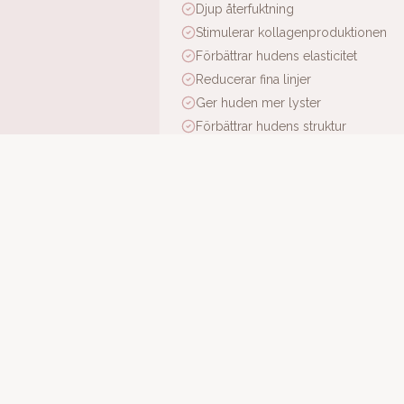
Djup återfuktning
Stimulerar kollagenproduktionen
Förbättrar hudens elasticitet
Reducerar fina linjer
Ger huden mer lyster
Förbättrar hudens struktur
HUR GÅR BEHANDLINGEN TILL?
En konsultation genomförs minst 48 ti
behandlingen injiceras skinbooster i s
även göras på hals och dekolletage. Re