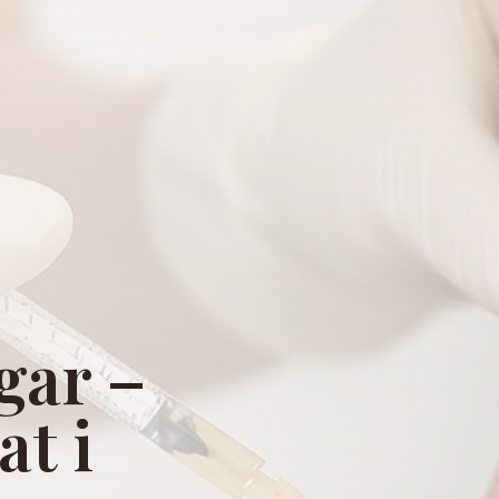
gar –
at i