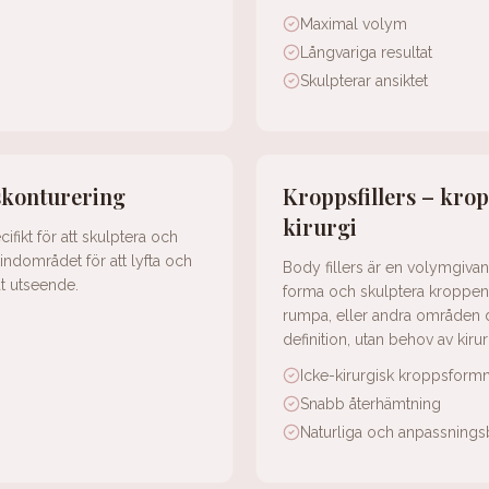
Maximal volym
Långvariga resultat
Skulpterar ansiktet
skonturering
Kroppsfillers – kro
kirurgi
fikt för att skulptera och
 kindområdet för att lyfta och
Body fillers är en volymgiva
t utseende.
forma och skulptera kroppen. 
rumpa, eller andra områden 
definition, utan behov av kirur
Icke-kirurgisk kroppsform
Snabb återhämtning
Naturliga och anpassningsb