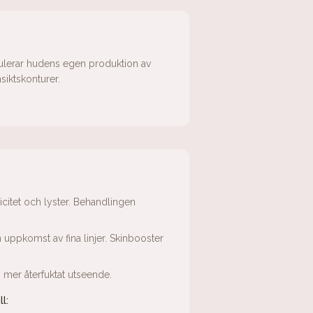
mulerar hudens egen produktion av
siktskonturer.
icitet och lyster. Behandlingen
ch uppkomst av fina linjer. Skinbooster
h mer återfuktat utseende.
l: