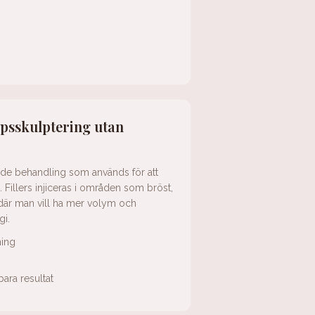
ppsskulptering utan
nde behandling som används för att
Fillers injiceras i områden som bröst,
där man vill ha mer volym och
gi.
ning
ara resultat