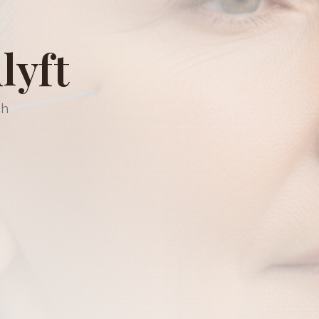
lyft
ch