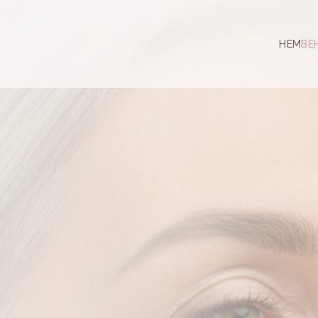
HEM
BE