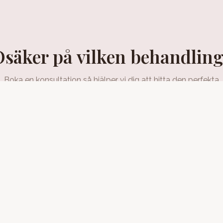
säker på vilken behandlin
Boka en konsultation så hjälper vi dig att hitta den perfekta
behandlingsplanen.
Boka konsultation
Snabblänkar